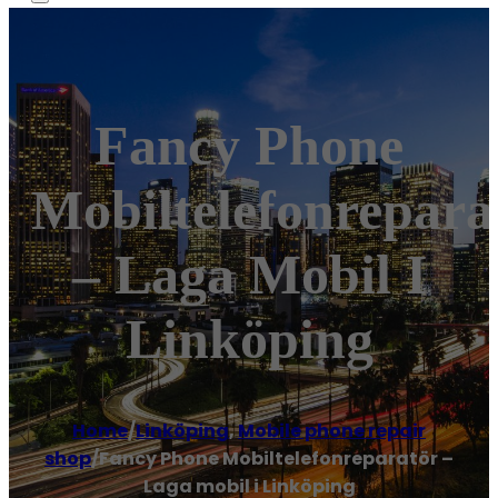
Fancy Phone
Mobiltelefonrepara
– Laga Mobil I
Linköping
Home
/
Linköping
,
Mobile phone repair
shop
/
Fancy Phone Mobiltelefonreparatör –
Laga mobil i Linköping